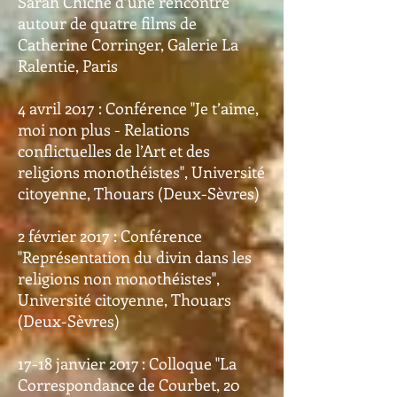
Sarah Chiche d’une rencontre
autour de quatre films de
Catherine Corringer, Galerie La
Ralentie, Paris
4 avril 2017 : Conférence "Je t’aime,
moi non plus - Relations
conflictuelles de l’Art et des
religions monothéistes", Université
citoyenne, Thouars (Deux-Sèvres)
2 février 2017 : Conférence
"Représentation du divin dans les
religions non monothéistes",
Université citoyenne, Thouars
(Deux-Sèvres)
17-18 janvier 2017 : Colloque "La
Correspondance de Courbet, 20