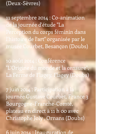
(Deux-Sèvres)
11 septembre 2014 : Co-animation
de la journée d'étude "La
Perception du corps féminin dans
l'histoire de l'art" organisée par le
musée Courbet, Besançon (Doubs)
10 août 2014 : Conférence
"L'Origine du monde et la censure",
La Ferme de Flagey, Flagey (Doubs)
7 juin 2014 : Participation à la
journée Gustave Courbet, France 3
Bourgogne-Franche-Comté,
plateau en direct à 11 h 00 avec
Christophe Joly , Ornans (Doubs)
6 juin 2014 : Inauguration de