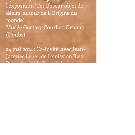
l'exposition "Cet Obscur objet de
désirs, autour de L'Origine du
monde",
Musée Gustave Courbet, Ornans
(Doubs)
24 mai 2014 : Co-invité, avec Jean-
Jacques Lebel, de l'émission "Les
Regardeurs"de Jean de Loisy
et Sandra Adam-Couralet, France
Culture
14 avril 2014 : Conférence "1914, fin
du XIXe siècle", Société d'Histoire,
d'Archéologie et des Arts du Pays
Thouarsais, Thouars (Deux-
Sèvres)