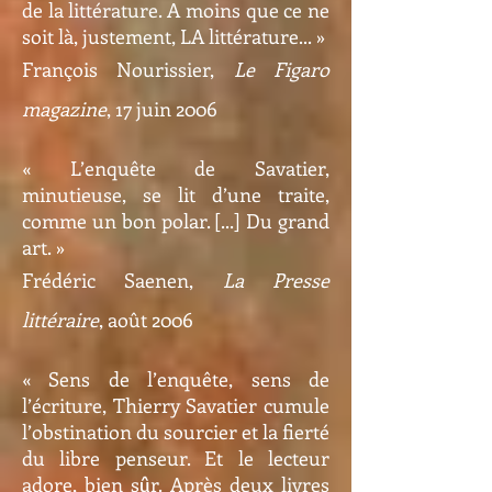
de la littérature. A moins que ce ne
soit là, justement, LA littérature... »
François Nourissier,
Le Figaro
magazine
, 17 juin 2006
« L’enqu
ê
te de Savatier,
minutieuse, se lit d’une traite,
comme un bon polar. [...] Du grand
art. »
Frédéric Saenen,
La Presse
littéraire
, août 2006
« Sens de l’enquête, sens de
l’écriture, Thierry Savatier cumule
l’obstination du sourcier et la fierté
du libre penseur. Et le lecteur
adore, bien s
r. Après deux livres
û