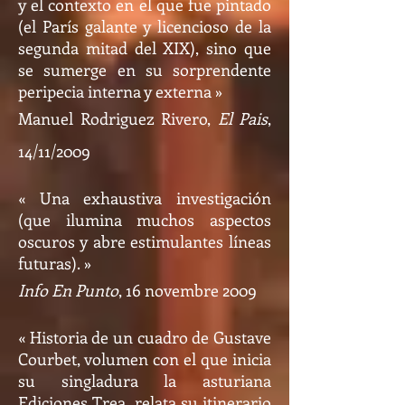
y el contexto en el que fue pintado
(el París galante y licencioso de la
segunda mitad del XIX), sino que
se sumerge en su sorprendente
peripecia interna y externa »
Manuel Rodriguez Rivero,
El Pais
,
14/11/2009
« Una exhaustiva investigación
(que ilumina muchos aspectos
oscuros y abre estimulantes líneas
futuras). »
Info En Punto
, 16 novembre 2009
« Historia de un cuadro de Gustave
Courbet, volumen con el que inicia
su singladura la asturiana
Ediciones Trea, relata su itinerario