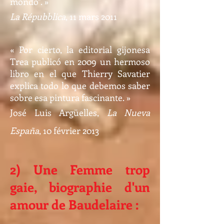
mondo". »
La Répubblica
, 11 mars 2011
« Por cierto, la editorial gijonesa
Trea publicó en 2009 un hermoso
libro en el que Thierry Savatier
explica todo lo que debemos saber
sobre esa pintura fascinante. »
José Luis Argüelles,
La Nueva
España
, 10 février 2013
2) Une Femme trop
gaie, biographie d'un
amour de Baudelaire :