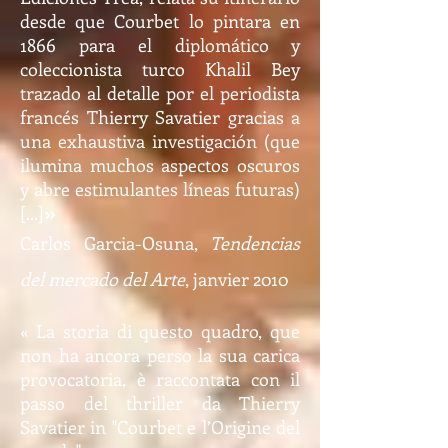
desde que Courbet lo pintara en
1866 para el diplomático y
coleccionista turco Khalil Bey
trazado al detalle por el periodista
francés Thierry Savatier gracias a
una exhaustiva investigación (que
ilumina muchos aspectos oscuros
y abre estimulantes líneas futuras)
[...]
»
Carlos Garcia-Osuna,
Tendencias
del mercado del Arte
, janvier 2010
« La storia di questo quadro, que
non ha ancora perso la sua carica
provocatoria, è raccontata con il
passo del thriller da Thierry
Savatier in "Courbet e l’Origine del