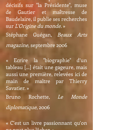
décisifs sur "la Présidente", muse
de Gautier et ma
tresse de
î
Baudelaire, il publie ses recherches
sur
L’Origine du monde
. »
Stéphane Guégan,
Beaux Arts
magazine
, septembre 2006
« Ecrire la "biographie" d’un
tableau [...] était une gageure, mais
aussi une première, relevées ici de
main de ma
î
tre par Thierry
Savatier. »
Bruno Rochette,
Le Monde
diplomatique
, 2006
« C’est un livre passionnant qu’on
ne peut plus lâcher. »