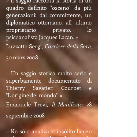
« Il saggio racconta la storia di un
quadro definito "osceno" da più
generazioni: dal committente, un
diplomatico ottomano, all' ultimo
proprietario privato, lo
psicoanalista Jacques Lacan. »
Luzzatto Sergi,
Corriere della Sera
,
30 mars 2008
« Un saggio storico molto serio e
superbamente documentato di
Thierry Savatier, Courbet e
"L'origine del mondo" »
Emanuele Trevi,
Il Manifesto
, 28
septembre 2008
« No sólo analiza el insólito lienzo