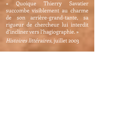
« Quoique Thierry Savatier
succombe visiblement au charme
de son arrière-grand-tante, sa
rigueur de chercheur lui interdit
d’incliner vers l’hagiographie. »
Histoires littéraires
, juillet 2003
3) Théophile Gautier,
Lettres à la Présidente
et poésies érotiques :
« Avec un souci d’exactitude qui fit
souvent défaut à certains de ses
prédécesseurs, Thierry Savatier