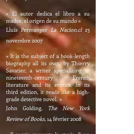
« El autor dedica el libro a su
madre, el origen de su mundo »
Lluís Permanyer
La Nacion.cl
23
novembre 2007
« It is the subject of a book-length
biography all its own, by Thierry
Savatier, a writer specializing in
nineteenth-century French
literature and its erotica. In its
third edition, it reads like a high-
grade detective novel. »
John Golding,
The New York
Review of Books
, 14 février 2008